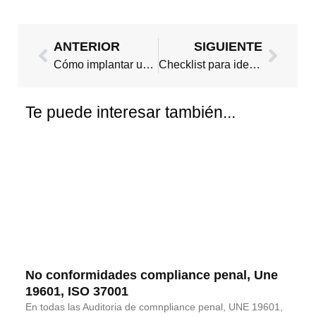
Ant
Sigui
ANTERIOR
SIGUIENTE
Cómo implantar un programa de compliance penal en la empresa
Checklist para identificar posibles delitos en la empresa
Te puede interesar también...
No conformidades compliance penal, Une
19601, ISO 37001
En todas las Auditoria de comnpliance penal, UNE 19601,