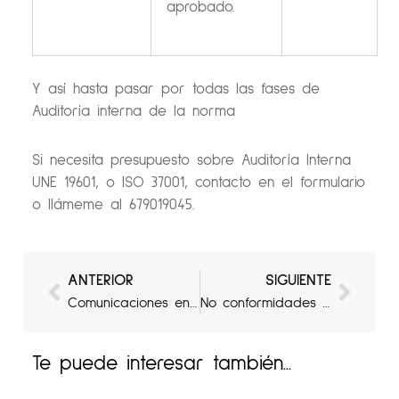
aprobado.
Y así hasta pasar por todas las fases de
Auditoría interna de la norma
Si necesita presupuesto sobre Auditoría Interna
UNE 19601, o ISO 37001, contacto en el formulario
o llámeme al 679019045.
Ant
Sigui
ANTERIOR
SIGUIENTE
Comunicaciones en compliance penal o UNE 19601
No conformidades compliance penal, Une 19601, ISO 37001
Te puede interesar también...