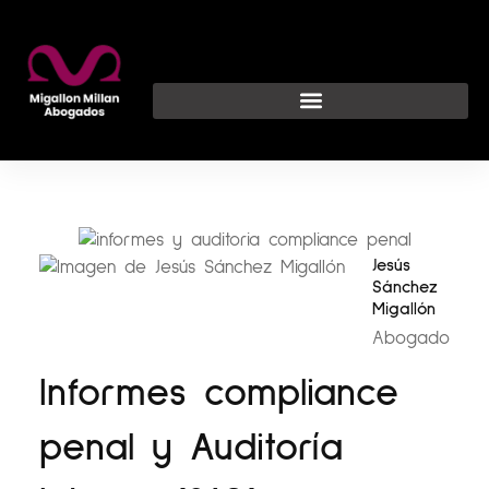
Ir
al
contenido
Jesús
Sánchez
Migallón
Abogado
Informes compliance
penal y Auditoría