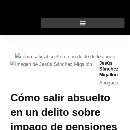
Ir
al
contenido
Jesús
Sánchez
Migallón
Abogado
Cómo salir absuelto
en un delito sobre
impago de pensiones