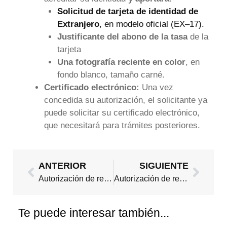
Solicitud de tarjeta de identidad de
Extranjero
, en modelo oficial (EX–17).
Justificante del abono de la tasa
de la
tarjeta
Una fotografía reciente en color
, en
fondo blanco, tamaño carné.
Certificado electrónico:
Una vez
concedida su autorización, el solicitante ya
puede solicitar su certificado electrónico,
que necesitará para trámites posteriores.
Ant
Sigui
ANTERIOR
SIGUIENTE
Autorización de residencia temporal por circunstancias excepcionales. Arraigo social
Autorización de residencia temporal por reagrupación familiar
Te puede interesar también...