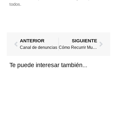
todos.
Ant
Sigui
ANTERIOR
SIGUIENTE
Canal de denuncias
Cómo Recurrir Multas de la Zona de Bajas Emisiones (ZBE) en Madrid
Te puede interesar también...