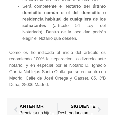
Será competente el
Notario del último
domicilio común o el del domicilio o
residencia habitual de cualquiera de los
solicitantes
(artículo 54 Ley del
Notariado). Dentro de la localidad podrán
elegir el Notario que deseen.
Como os he indicado al inicio del artículo os
recomiendo 100% la separación o divorcio ante
notario, y en especial por el Notario D. Ignacio
García Noblejas Santa Olalla que se encuentra en
Madrid, Calle de José Ortega y Gasset, 85, 3ºB
Dcha, 28006 Madrid.
Ant
Sigui
ANTERIOR
SIGUIENTE
Premiar a un hijo y castigar a otro en la herencia
Desheredar a un hijo, padre o cónyuge