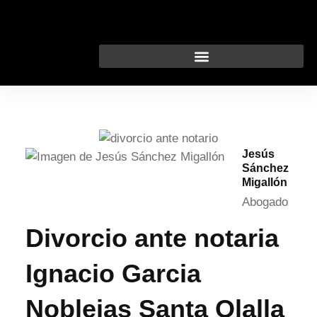
Ir
al
contenido
Jesús
Sánchez
Migallón
Abogado
Divorcio ante notaria
Ignacio Garcia
Noblejas Santa Olalla