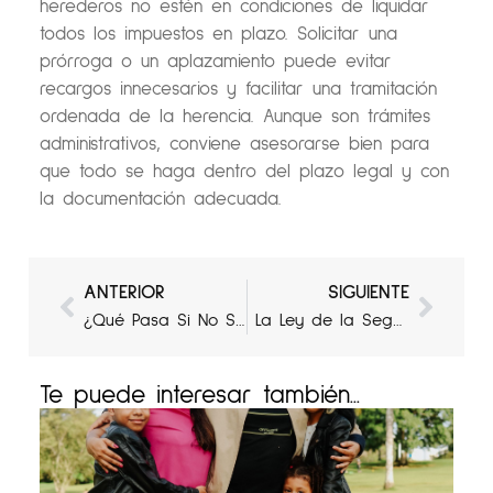
herederos no estén en condiciones de liquidar
todos los impuestos en plazo. Solicitar una
prórroga o un aplazamiento puede evitar
recargos innecesarios y facilitar una tramitación
ordenada de la herencia. Aunque son trámites
administrativos, conviene asesorarse bien para
que todo se haga dentro del plazo legal y con
la documentación adecuada.
Ant
Sigui
ANTERIOR
SIGUIENTE
¿Qué Pasa Si No Sabes Qué Bienes Tenía Tu Familiar Fallecido? Cómo Averiguarlo de Forma Legal
La Ley de la Segunda Oportunidad
Te puede interesar también...