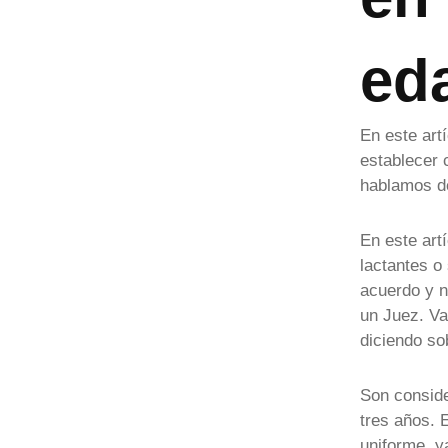
eda
En este art
establecer 
hablamos de
En este art
lactantes o
acuerdo y n
un Juez. Va
diciendo sob
Son conside
tres años. 
uniforme, y