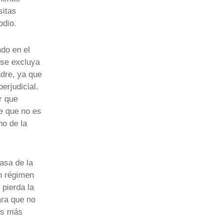
sitas
odio.
ndo en el
 se excluya
adre, ya que
erjudicial.
r que
se que no es
ho de la
asa de la
n régimen
 pierda la
ara que no
tas más