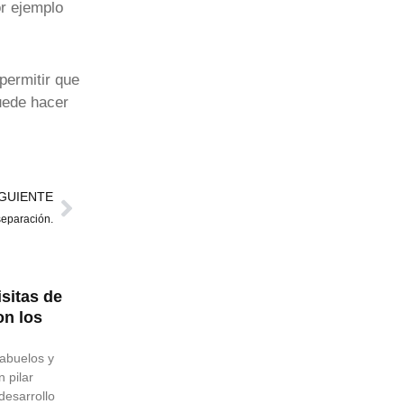
r ejemplo
permitir que
uede hacer
Siguiente
IGUIENTE
separación.
sitas de
on los
 abuelos y
n pilar
desarrollo