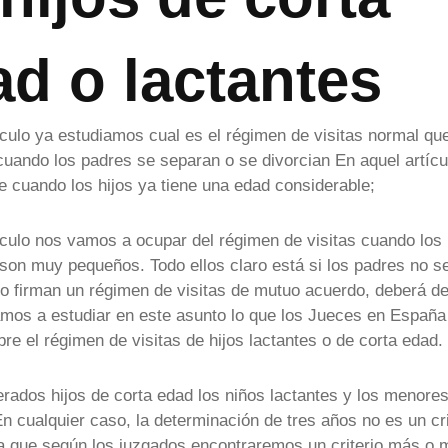
d o lactantes
ículo ya estudiamos cual es el régimen de visitas normal qu
cuando los padres se separan o se divorcian En aquel artícu
 cuando los hijos ya tiene una edad considerable;
ículo nos vamos a ocupar del régimen de visitas cuando los 
 son muy pequeños. Todo ellos claro está si los padres no s
o firman un régimen de visitas de mutuo acuerdo, deberá de 
mos a estudiar en este asunto lo que los Jueces en España
re el régimen de visitas de hijos lactantes o de corta edad.
rados hijos de corta edad los niños lactantes y los menore
En cualquier caso, la determinación de tres años no es un cri
a que según los juzgados encontraremos un criterio más o