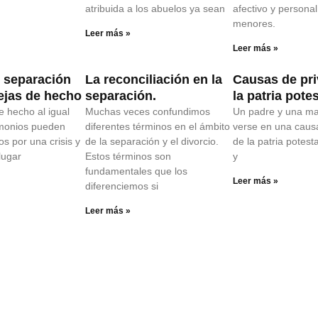
atribuida a los abuelos ya sean
afectivo y personal
menores.
Leer más »
Leer más »
o separación
La reconciliación en la
Causas de pri
ejas de hecho
separación.
la patria pote
e hecho al igual
Muchas veces confundimos
Un padre y una m
imonios pueden
diferentes términos en el ámbito
verse en una causa
s por una crisis y
de la separación y el divorcio.
de la patria potesta
lugar
Estos términos son
y
fundamentales que los
Leer más »
diferenciemos si
Leer más »