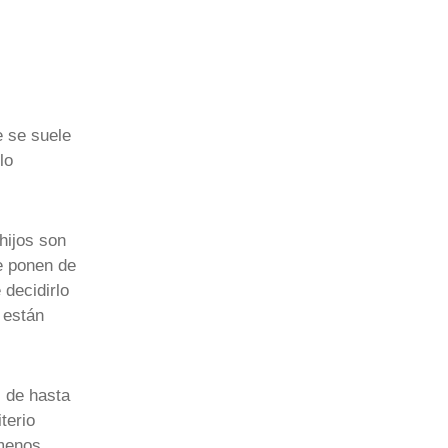
e se suele
lo
hijos son
e ponen de
decidirlo
 están
s de hasta
terio
 menos