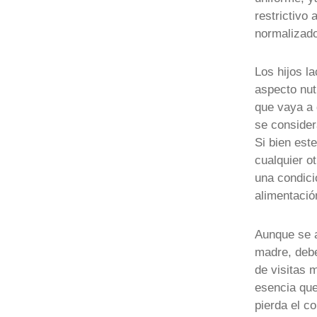
restrictivo
normalizado
Los hijos l
aspecto nut
que vaya a 
se consider
Si bien est
cualquier o
una condici
alimentació
Aunque se a
madre, debe
de visitas 
esencia que
pierda el c