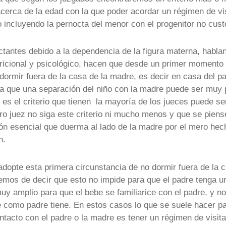
 acerca de la edad con la que poder acordar un régimen de vi
 incluyendo la pernocta del menor con el progenitor no cust
actantes debido a la dependencia de la figura materna, habla
ricional y psicológico, hacen que desde un primer momento
dormir fuera de la casa de la madre, es decir en casa del p
a que una separación del niño con la madre puede ser muy p
e es el criterio que tienen la mayoría de los jueces puede se
tro juez no siga este criterio ni mucho menos y que se pien
ón esencial que duerma al lado de la madre por el mero hec
n.
dopte esta primera circunstancia de no dormir fuera de la c
mos de decir que esto no impide para que el padre tenga u
muy amplio para que el bebe se familiarice con el padre, y no
 como padre tiene. En estos casos lo que se suele hacer p
ontacto con el padre o la madre es tener un régimen de visi