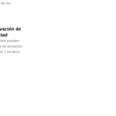
 de los
vación de
stad
adre pueden
 de privación
d. ( es decir,