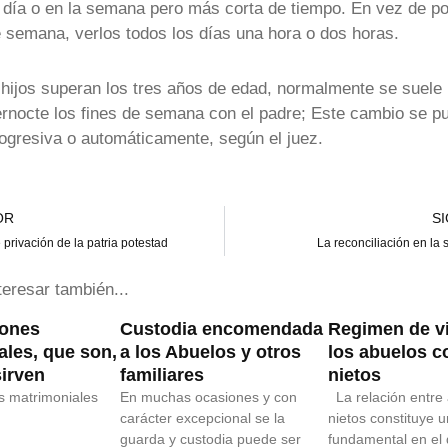
 día o en la semana pero más corta de tiempo. En vez de po
e semana, verlos todos los días una hora o dos horas.
hijos superan los tres años de edad, normalmente se suele 
pernocte los fines de semana con el padre; Este cambio se p
ogresiva o automáticamente, según el juez.
OR
S
privación de la patria potestad
La reconciliación en la 
teresar también...
iones
Custodia encomendada
Regimen de vi
ales, que son,
a los Abuelos y otros
los abuelos c
sirven
familiares
nietos
s matrimoniales
En muchas ocasiones y con
La relación entre
carácter excepcional se la
nietos constituye u
guarda y custodia puede ser
fundamental en el 