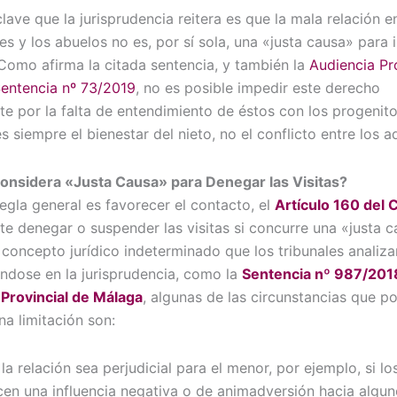
lave que la jurisprudencia reitera es que la mala relación en
es y los abuelos no es, por sí sola, una «justa causa» para 
Como afirma la citada sentencia, y también la
Audiencia Pr
Sentencia nº 73/2019
, no es posible impedir este derecho
e por la falta de entendimiento de éstos con los progenito
s siempre el bienestar del nieto, no el conflicto entre los a
onsidera «Justa Causa» para Denegar las Visitas?
 regla general es favorecer el contacto, el
Artículo 160 del 
e denegar o suspender las visitas si concurre una «justa c
 concepto jurídico indeterminado que los tribunales analiz
ndose en la jurisprudencia, como la
Sentencia nº 987/2018
Provincial de Málaga
, algunas de las circunstancias que p
una limitación son:
la relación sea perjudicial para el menor, por ejemplo, si l
cen una influencia negativa o de animadversión hacia algun