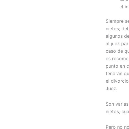
el i
Siempre se
nietos; de
algunos de
al juez pa
caso de qu
es recomen
punto en c
tendrán qu
el divorci
Juez.
Son varias
nietos, cu
Pero no n