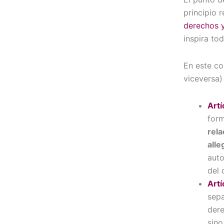
principio 
derechos y
inspira to
En este co
viceversa)
Artí
for
rela
all
auto
del 
Artí
sepa
dere
sino