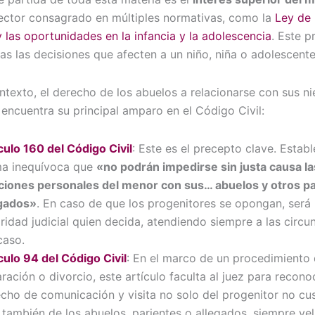
rector consagrado en múltiples normativas, como la
Ley de 
 las oportunidades en la infancia y la adolescencia
. Este p
das las decisiones que afecten a un niño, niña o adolescente
ntexto, el derecho de los abuelos a relacionarse con sus ni
 encuentra su principal amparo en el Código Civil:
culo 160 del Código Civil
: Este es el precepto clave. Estab
ma inequívoca que
«no podrán impedirse sin justa causa la
ciones personales del menor con sus… abuelos y otros pa
egados»
. En caso de que los progenitores se opongan, será 
ridad judicial quien decida, atendiendo siempre a las circu
caso.
culo 94 del Código Civil
: En el marco de un procedimiento
ración o divorcio, este artículo faculta al juez para recono
cho de comunicación y visita no solo del progenitor no cu
 también de los abuelos, parientes o allegados, siempre ve