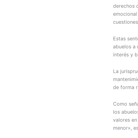
derechos d
emocional
cuestiones
Estas sent
abuelos a 
interés y 
La jurispr
mantenimie
de forma r
Como seña
los abuel
valores en
menor», es