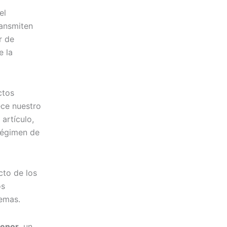
el
ransmiten
r de
e la
ctos
ece nuestro
artículo,
 régimen de
cto de los
os
emas.
menor
, un