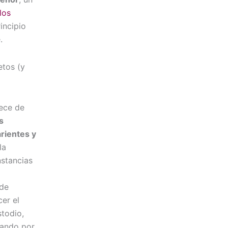
los
rincipio
.
etos (y
lece de
s
rientes y
la
nstancias
 de
cer el
stodio,
lando por