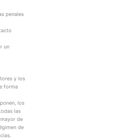
as penales
tacto
r un
tores y los
de forma
oponen, los
 todas las
es mayor de
 régimen de
cias.