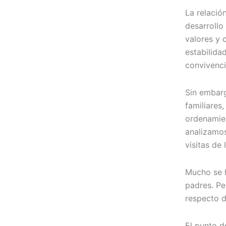
La relació
desarrollo
valores y 
estabilida
convivenci
Sin embarg
familiares
ordenamien
analizamos
visitas de 
Mucho se h
padres. Pe
respecto d
El punto d