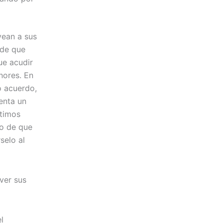
vean a sus
 de que
ue acudir
nores. En
o acuerdo,
enta un
ltimos
so de que
selo al
ver sus
l