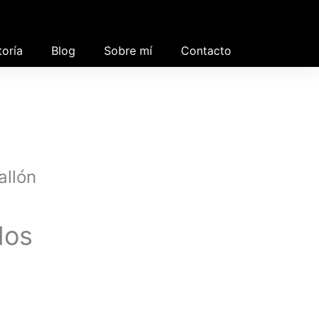
toría
Blog
Sobre mí
Contacto
allón
los