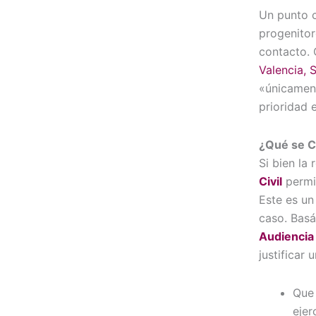
Un punto c
progenitor
contacto. 
Valencia, 
«únicament
prioridad e
¿Qué se C
Si bien la
Civil
permit
Este es un
caso. Basá
Audiencia 
justificar 
Que 
ejer