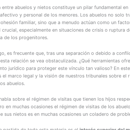
n entre abuelos y nietos constituye un pilar fundamental en 
 afectivo y personal de los menores. Los abuelos no solo t
cohesión familiar, sino que a menudo actúan como un facto
d crucial, especialmente en situaciones de crisis o ruptura d
a de los progenitores.
o, es frecuente que, tras una separación o debido a confli
, esta relación se vea obstaculizada. ¿Qué herramientas ofr
to jurídico para proteger este vínculo tan valioso? En este 
 el marco legal y la visión de nuestros tribunales sobre el
los abuelos.
abla sobre el régimen de visitas que tienen los hijos respe
ro en muchas ocasiones el régimen de visitas de los abuel
e sus nietos es en muchas ocasiones un coladero de probl
e partida de toda esta materia es el
interés superior del 