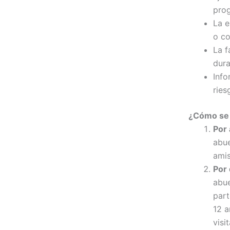
prog
La e
o co
La f
dura
Info
ries
¿Cómo se 
Por 
abue
amis
Por 
abue
part
12 a
visi