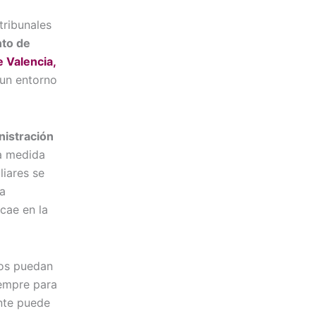
tribunales
nto de
e Valencia,
 un entorno
nistración
a medida
liares se
la
cae en la
los puedan
iempre para
nte puede