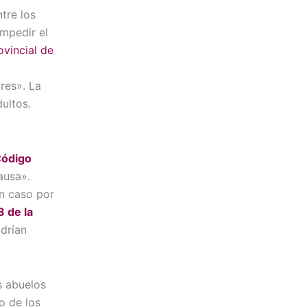
tre los
impedir el
ovincial de
res». La
dultos.
Código
ausa».
an caso por
 de la
odrían
os abuelos
o de los