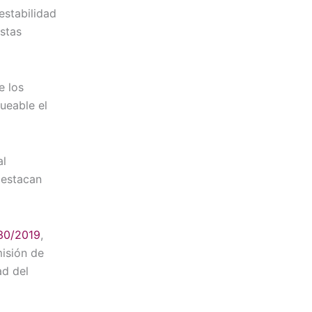
estabilidad
stas
e los
ueable el
al
destacan
130/2019
,
isión de
ad del