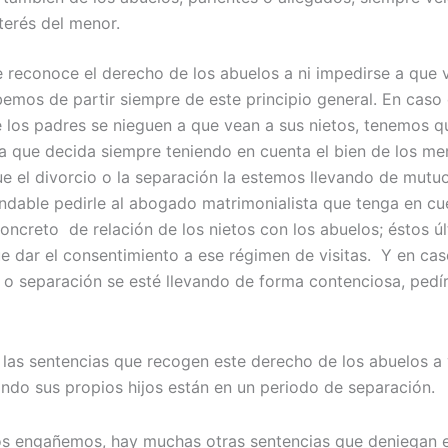
nterés del menor.
 reconoce el derecho de los abuelos a ni impedirse a que 
bemos de partir siempre de este principio general. En caso
 los padres se nieguen a que vean a sus nietos, tenemos q
ra que decida siempre teniendo en cuenta el bien de los me
e el divorcio o la separación la estemos llevando de mutu
dable pedirle al abogado matrimonialista que tenga en cu
oncreto de relación de los nietos con los abuelos; éstos ú
e dar el consentimiento a ese régimen de visitas. Y en ca
o o separación se esté llevando de forma contenciosa, pedír
 las sentencias que recogen este derecho de los abuelos a 
ando sus propios hijos están en un periodo de separación.
os engañemos, hay muchas otras sentencias que deniegan e