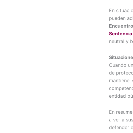
En situaci
pueden ado
Encuentro
Sentencia
neutral y 
Situacione
Cuando un
de protecc
mantiene, 
competenci
entidad pú
En resumen
a ver a su
defender e